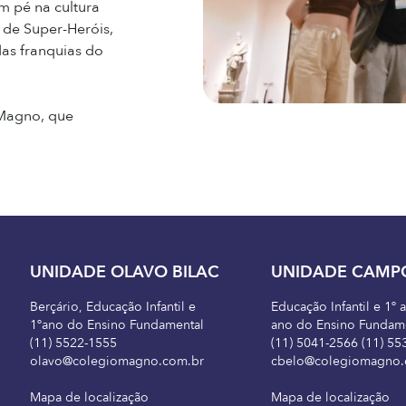
m pé na cultura
 de Super-Heróis,
as franquias do
Magno, que
UNIDADE OLAVO BILAC
UNIDADE CAMP
Berçário, Educação Infantil e
Educação Infantil e 1º 
1ºano do Ensino Fundamental
ano do Ensino Fundam
(11) 5522-1555
(11) 5041-2566 (11) 55
olavo@colegiomagno.com.br
cbelo@colegiomagno.
Mapa de localização
Mapa de localização