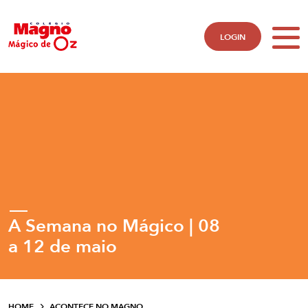
LOGIN
A Semana no Mágico | 08
a 12 de maio
HOME
ACONTECE NO MAGNO