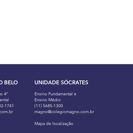
O BELO
UNIDADE SÓCRATES
ao 4º
Ensino Fundamental e
ental
Ensino Médio
32-1741
(11) 5685-1300
com.br
magno@colegiomagno.com.br
Mapa de localização